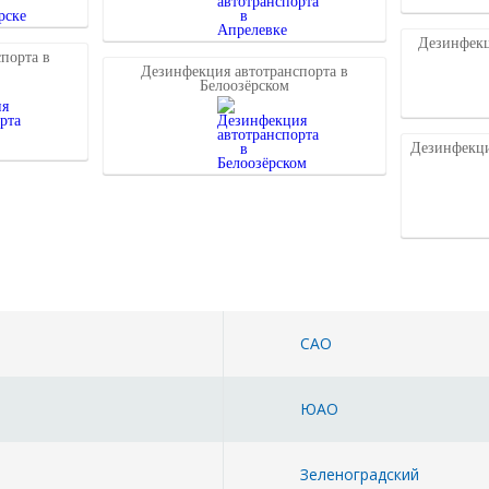
Дезинфекц
порта в
Дезинфекция автотранспорта в
Белоозёрском
Дезинфекци
САО
ЮАО
й
Зеленоградский