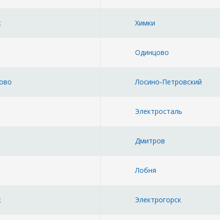
к
Химки
Одинцово
ово
Лосино‑Петровский
Электросталь
Дмитров
Лобня
к
Электрогорск