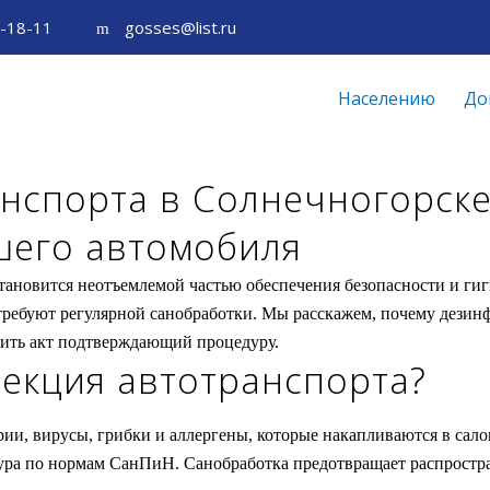
5-18-11
gosses@list.ru
Населению
До
нспорта в Солнечногорске
шего автомобиля
тановится неотъемлемой частью обеспечения безопасности и гиг
требуют регулярной санобработки. Мы расскажем, почему дезинф
чить акт подтверждающий процедуру.
екция автотранспорта?
ии, вирусы, грибки и аллергены, которые накапливаются в салон
дура по нормам СанПиН. Санобработка предотвращает распростр