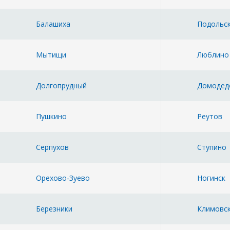
Балашиха
Подольс
Мытищи
Люблино
Долгопрудный
Домодед
Пушкино
Реутов
Серпухов
Ступино
Орехово‑Зуево
Ногинск
Березники
Климовс