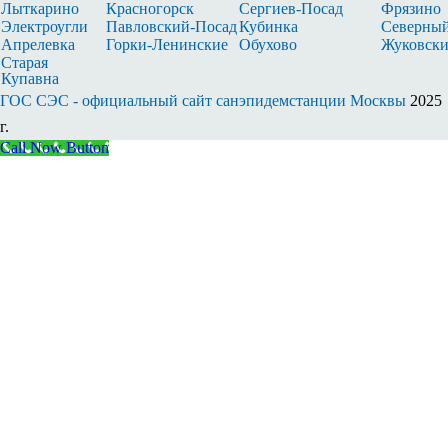
Лыткарино
Красногорск
Сергиев‑Посад
Фрязино
Электроугли
Павловский‑Посад
Кубинка
Северны
Апрелевка
Горки‑Ленинские
Обухово
Жуковск
Старая
Купавна
ГОС СЭС - официальный сайт санэпидемстанции Москвы
2025
г.
Call Now Button