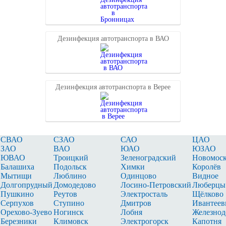
Дезинфекция автотранспорта в ВАО
Дезинфекция автотранспорта в Верее
СВАО
СЗАО
САО
ЦАО
ЗАО
ВАО
ЮАО
ЮЗАО
ЮВАО
Троицкий
Зеленоградский
Новомоск
Балашиха
Подольск
Химки
Королёв
Мытищи
Люблино
Одинцово
Видное
Долгопрудный
Домодедово
Лосино‑Петровский
Люберцы
Пушкино
Реутов
Электросталь
Щёлково
Серпухов
Ступино
Дмитров
Ивантеев
Орехово‑Зуево
Ногинск
Лобня
Железно
Березники
Климовск
Электрогорск
Капотня