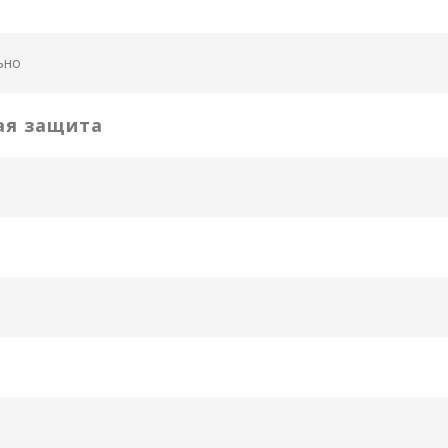
ьно
ая защита