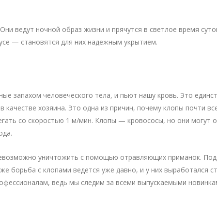
Они ведут ночной образ жизни и прячутся в светлое время суток
тусе — становятся для них надежным укрытием.
ные запахом человеческого тела, и пьют нашу кровь. Это единс
качестве хозяина. Это одна из причин, почему клопы почти все
егать со скоростью 1 м/мин. Клопы — кровососы, но они могут 
ода.
их невозможно уничтожить с помощью отравляющих приманок. П
же борьба с клопами ведется уже давно, и у них выработался 
рофессионалам, ведь мы следим за всеми выпускаемыми новинка