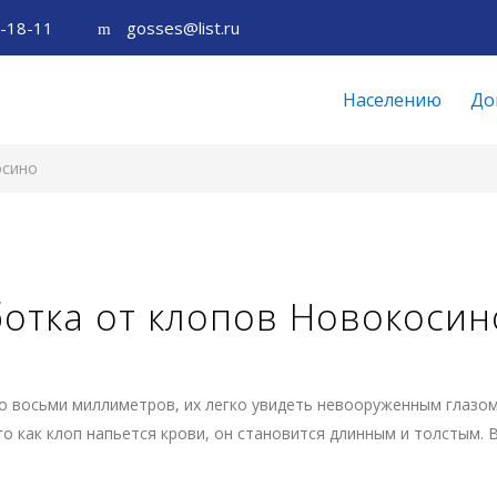
5-18-11
gosses@list.ru
Населению
До
осино
отка от клопов Новокосин
о восьми миллиметров, их легко увидеть невооруженным глазом
о как клоп напьется крови, он становится длинным и толстым. 