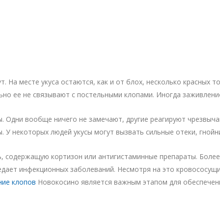
т. На месте укуса остаются, как и от блох, несколько красных 
ьно ее не связывают с постельными клопами. Иногда заживление
ы. Одни вообще ничего не замечают, другие реагируют чрезвычай
ты. У некоторых людей укусы могут вызвать сильные отеки, гной
ь, содержащую кортизон или антигистаминные препараты. Более 
редает инфекционных заболеваний. Несмотря на это кровососущ
ние клопов
Новокосино является важным этапом для обеспечен