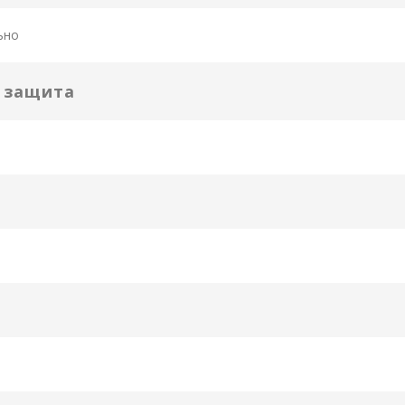
ьно
я защита