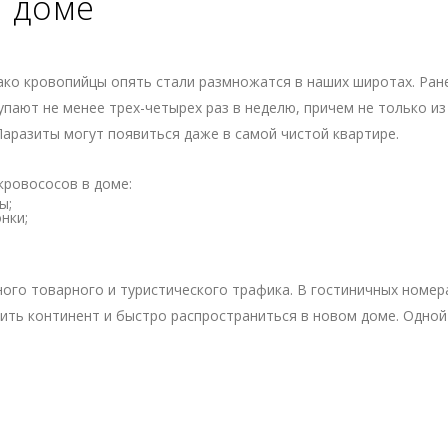
в доме
нако кровопийцы опять стали размножатся в наших широтах. Ран
упают не менее трех-четырех раз в неделю, причем не только из
Паразиты могут появиться даже в самой чистой квартире.
кровососов в доме:
ы;
нки;
ого товарного и туристического трафика. В гостиничных номер
енить континент и быстро распространиться в новом доме. Одно