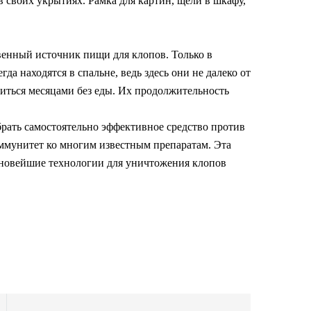
в своих укрытиях. Рамка для картин, щели в шкафу,
твенный источник пищи для клопов. Только в
а находятся в спальне, ведь здесь они не далеко от
диться месяцами без еды. Их продолжительность
брать самостоятельно эффективное средство против
иммунитет ко многим известным препаратам. Эта
 новейшие технологии для уничтожения клопов