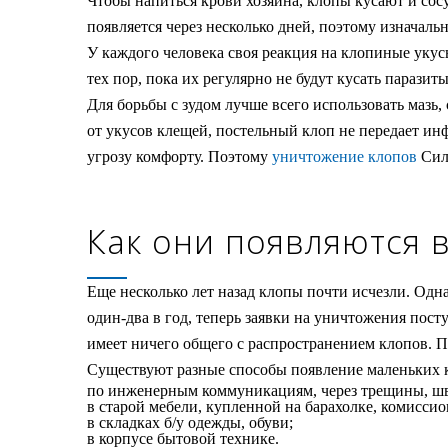
Чтобы напиться крови хозяина, клопы кусают и сосу
появляется через несколько дней, поэтому изначаль
У каждого человека своя реакция на клопиные укусы
тех пор, пока их регулярно не будут кусать парази
Для борьбы с зудом лучше всего использовать мазь
от укусов клещей, постельный клоп не передает и
угрозу комфорту. Поэтому
уничтожение клопов
Сили
Как они появляются 
Еще несколько лет назад клопы почти исчезли. Одн
один-два в год, теперь заявки на уничтожения пост
имеет ничего общего с распространением клопов. П
Существуют разные способы появление маленьких к
по инженерным коммуникациям, через трещины, ш
в старой мебели, купленной на барахолке, комиссио
в складках б/у одежды, обуви;
в корпусе бытовой технике.