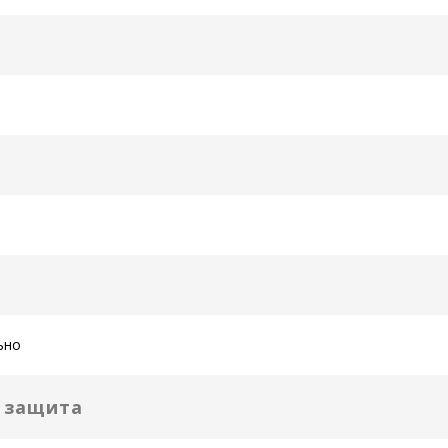
ьно
я защита