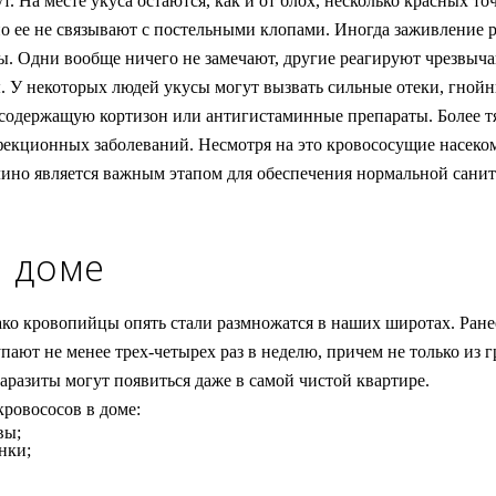
т. На месте укуса остаются, как и от блох, несколько красных 
но ее не связывают с постельными клопами. Иногда заживление р
. Одни вообще ничего не замечают, другие реагируют чрезвычайн
ты. У некоторых людей укусы могут вызвать сильные отеки, гно
, содержащую кортизон или антигистаминные препараты. Более тя
нфекционных заболеваний. Несмотря на это кровососущие насеко
но является важным этапом для обеспечения нормальной санит
в доме
ако кровопийцы опять стали размножатся в наших широтах. Ране
упают не менее трех-четырех раз в неделю, причем не только из 
аразиты могут появиться даже в самой чистой квартире.
ровососов в доме:
вы;
нки;