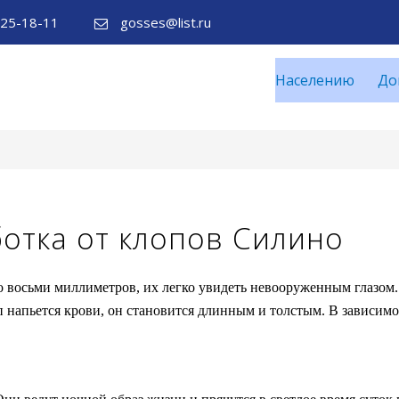
125-18-11
gosses@list.ru
Населению
До
отка от клопов Силино
 восьми миллиметров, их легко увидеть невооруженным глазом.
п напьется крови, он становится длинным и толстым. В зависимо