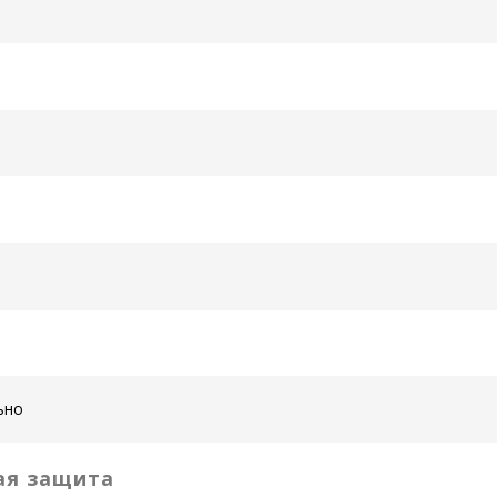
ьно
ая защита