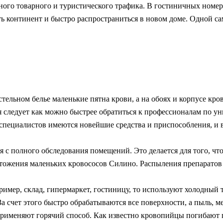
ого товарного и туристического трафика. В гостиничных номер
ить континент и быстро распространиться в новом доме. Одной с
стельном белье маленькие пятна крови, а на обоях и корпусе кро
 следует как можно быстрее обратиться к профессионалам по у
 специалистов имеются новейшие средства и приспособления, и в
 с полного обследования помещений. Это делается для того, чт
тожения маленьких кровососов Силино. Распыления препаратов
ример, склад, гипермаркет, гостиницу, то используют холодный
 счет этого быстро обрабатываются все поверхности, а пыль, м
применяют горячий способ. Как известно кровопийцы погибают 