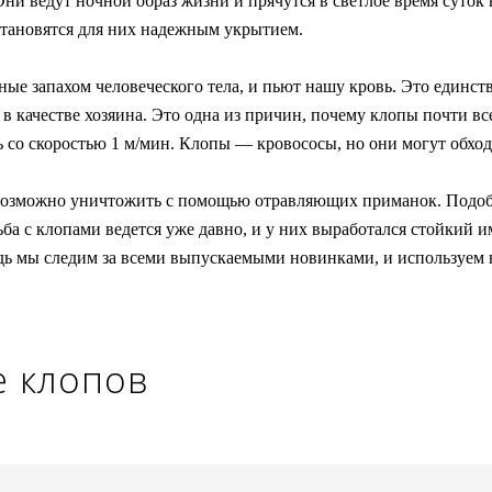
ни ведут ночной образ жизни и прячутся в светлое время суток 
становятся для них надежным укрытием.
ные запахом человеческого тела, и пьют нашу кровь. Это единс
качестве хозяина. Это одна из причин, почему клопы почти всегд
ть со скоростью 1 м/мин. Клопы — кровососы, но они могут обхо
х невозможно уничтожить с помощью отравляющих приманок. Подо
ба с клопами ведется уже давно, и у них выработался стойкий 
едь мы следим за всеми выпускаемыми новинками, и используем
е клопов