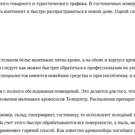
ого товарного и туристического трафика. В гостиничных номер
ить континент и быстро распространиться в новом доме. Одной с
стельном белье маленькие пятна крови, а на обоях и корпусе кро
 следует как можно быстрее обратиться к профессионалам по у
 специалистов имеются новейшие средства и приспособления, и в
 с полного обследования помещений. Это делается для того, чт
тожения маленьких кровососов Телецентр. Распыления препара
ример, склад, гипермаркет, гостиницу, то используют холодный
 счет этого быстро обрабатываются все поверхности, а пыль, м
применяют горячий способ. Как известно кровопийцы погибают 