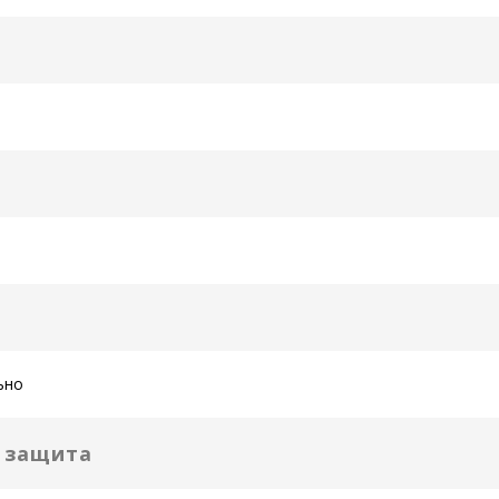
ьно
я защита