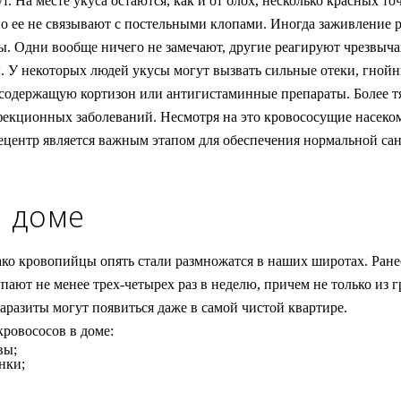
т. На месте укуса остаются, как и от блох, несколько красных 
но ее не связывают с постельными клопами. Иногда заживление р
. Одни вообще ничего не замечают, другие реагируют чрезвычайн
ты. У некоторых людей укусы могут вызвать сильные отеки, гно
, содержащую кортизон или антигистаминные препараты. Более тя
нфекционных заболеваний. Несмотря на это кровососущие насеко
центр является важным этапом для обеспечения нормальной са
в доме
ако кровопийцы опять стали размножатся в наших широтах. Ране
упают не менее трех-четырех раз в неделю, причем не только из 
аразиты могут появиться даже в самой чистой квартире.
ровососов в доме:
вы;
нки;