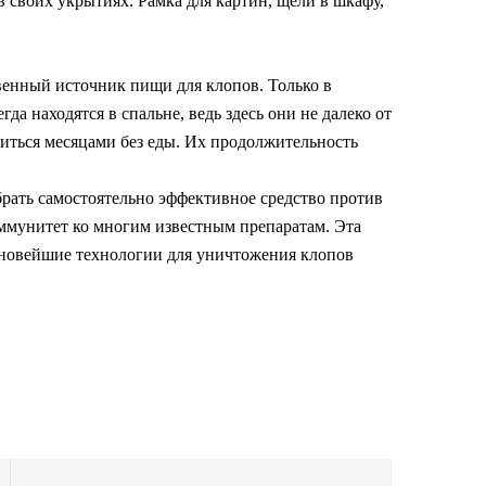
в своих укрытиях. Рамка для картин, щели в шкафу,
твенный источник пищи для клопов. Только в
а находятся в спальне, ведь здесь они не далеко от
диться месяцами без еды. Их продолжительность
брать самостоятельно эффективное средство против
иммунитет ко многим известным препаратам. Эта
 новейшие технологии для уничтожения клопов