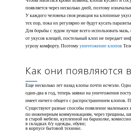
Чтобы напиться крови хозяина, клопы кусают и сосу
появляется через несколько дней, поэтому изначаль
У каждого человека своя реакция на клопиные укусы
тех пор, пока их регулярно не будут кусать парази
Для борьбы с зудом лучше всего использовать мазь
от укусов клещей, постельный клоп не передает и
угрозу комфорту. Поэтому
уничтожение клопов
Теле
Как они появляются 
Еще несколько лет назад клопы почти исчезли. Одн
один-два в год, теперь заявки на уничтожения пост
имеет ничего общего с распространением клопов. П
Существуют разные способы появление маленьких к
по инженерным коммуникациям, через трещины, ш
в старой мебели, купленной на барахолке, комиссио
в складках б/у одежды, обуви;
в корпусе бытовой технике.