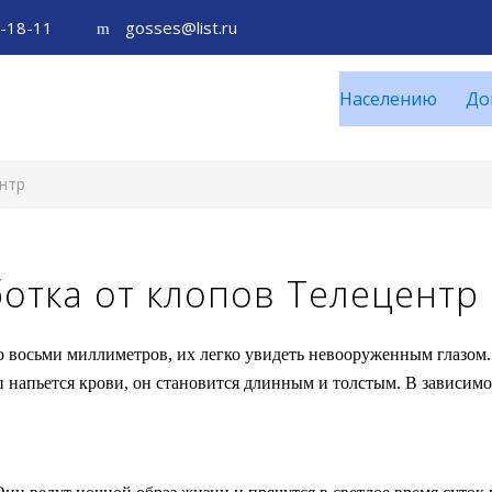
5-18-11
gosses@list.ru
Населению
До
нтр
отка от клопов Телецентр
 восьми миллиметров, их легко увидеть невооруженным глазом.
п напьется крови, он становится длинным и толстым. В зависимо