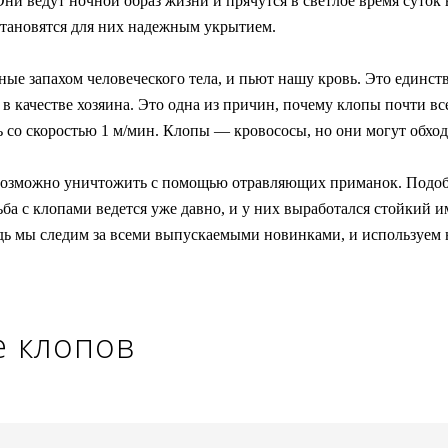
ни ведут ночной образ жизни и прячутся в светлое время суток 
становятся для них надежным укрытием.
ные запахом человеческого тела, и пьют нашу кровь. Это единс
качестве хозяина. Это одна из причин, почему клопы почти всегд
ть со скоростью 1 м/мин. Клопы — кровососы, но они могут обхо
х невозможно уничтожить с помощью отравляющих приманок. Подо
ба с клопами ведется уже давно, и у них выработался стойкий 
едь мы следим за всеми выпускаемыми новинками, и используем
е клопов