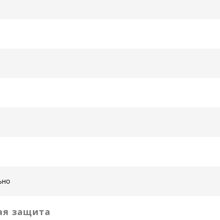
ьно
ая защита