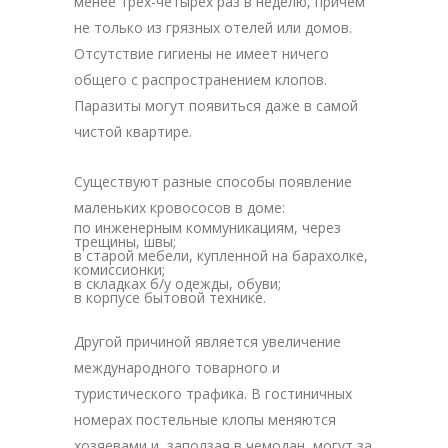
менее трех-четырех раз в неделю, причем
не только из грязных отелей или домов.
Отсутствие гигиены не имеет ничего
общего с распространением клопов.
Паразиты могут появиться даже в самой
чистой квартире.
Существуют разные способы появление
маленьких кровососов в доме:
по инженерным коммуникациям, через
трещины, швы;
в старой мебели, купленной на барахолке,
комиссионки;
в складках б/у одежды, обуви;
в корпусе бытовой технике.
Другой причиной является увеличение
международного товарного и
туристического трафика. В гостиничных
номерах постельные клопы меняются
хозяевами и, заползая в чемодан, могут за