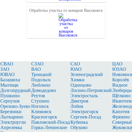
Обработка участка от комаров Высоковск
СВАО
СЗАО
САО
ЦАО
ЗАО
ВАО
ЮАО
ЮЗАО
ЮВАО
Троицкий
Зеленоградский
Новомоск
Балашиха
Подольск
Химки
Королёв
Мытищи
Люблино
Одинцово
Видное
Долгопрудный
Домодедово
Лосино‑Петровский
Люберцы
Пушкино
Реутов
Электросталь
Щёлково
Серпухов
Ступино
Дмитров
Ивантеев
Орехово‑Зуево
Ногинск
Лобня
Железно
Березники
Климовск
Электрогорск
Капотня
Лыткарино
Красногорск
Сергиев‑Посад
Фрязино
Электроугли
Павловский‑Посад
Кубинка
Северны
Апрелевка
Горки‑Ленинские
Обухово
Жуковск